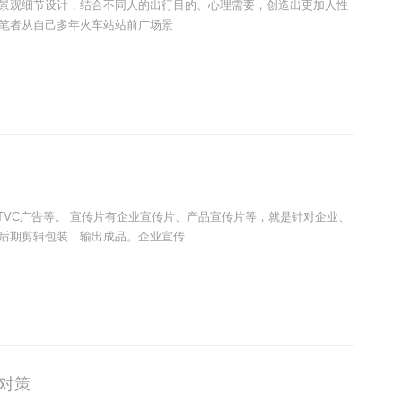
景观细节设计，结合不同人的出行目的、心理需要，创造出更加人性
笔者从自己多年火车站站前广场景
TVC广告等。 宣传片有企业宣传片、产品宣传片等，就是针对企业、
后期剪辑包装，输出成品。企业宣传
对策