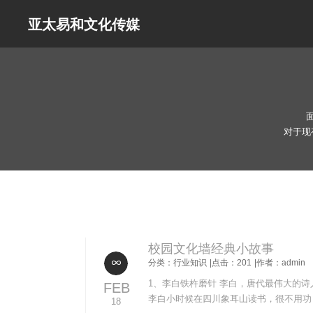
亚太易和文化传媒
对于现
校园文化墙经典小故事
分类：行业知识
|点击：201
|作者：admin
1、李白铁杵磨针 李白，唐代最伟大的
FEB
李白小时候在四川象耳山读书，很不用功
18