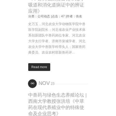
吸道和消化道病证中的辨证
应用》
分类：公司动态
|点击：47
|作者：佚名
史万玉，河北农业大学动物医学院中兽
医学院副院长；河北省农业产业技术体
系创新团队中兽药岗位专家、河北农业
大学太行学者、济南市泉城学者、河北
农业大学中兽医学科带头人；国家兽药
典委员、农业农村部新兽药评...
Read more
NOV
23
中兽药与绿色生态养殖论坛 |
西南大学教授张洪培《中草
药在现代养殖业中的特殊使
命及企业思考》