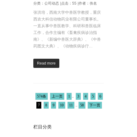
分类：公司动态
|点击：55
|作者：佚名
张洪培，西南大学中兽医学教授，重庆
西农大科信动物药业有限公司董事长。
一直从事中兽医教学、科研和兽医临床
工作，合作主编有《畜禽疾病诊治指
南》、《新编中兽医大辞典》、《中兽
药图文大典》、《动物疾病诊疗...
Read more
574条
上一页
1
..
3
4
5
6
7
8
9
10
11
..
58
下一页
栏目分类