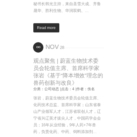
秘书长韩光主持，来自圣雪大成、齐鲁
晟华、胜利生物、华润双鹤、...
Read more
NOV
28
观点聚焦 | 蔚蓝生物技术委
员会轮值主席、首席科学家
张岩《基于“降本增效”理念的
兽药创新与改良》
分类：公司动态
|点击：4
|作者：佚名
张岩，蔚蓝生物技术委员会轮值主席、
化药技术总监、首席科学家；山东省泰
山产业领军人才，江苏省双创人才，辽
宁省兴辽英才拔尖人才，中国药学会会
员；16年从业经验，9年人药+7年兽
药，负责化药、中药、饲料添加剂...