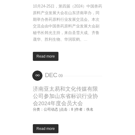
10月24-25日，第四届（2024）中国兽药
原料产业发展大会在山东济南举办，同
期举办兽药原料行业发展交流会。本次
交流会由中国兽药原料产业发展大会副
秘书长韩光主持，来自圣雪大成、齐鲁
晟华、胜利生物、华润双鹤、...
Read more
DEC
09
济南亚太易和文化传媒有限
公司参加山东省标识行业协
会2024年度会员大会
分类：公司动态
|点击：8
|作者：佚名
Read more