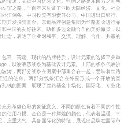
观的传递，弘扬中国优秀文化。丝绸之路是东西方之间融
的友谊之路，千百年来见证了亚欧大陆经济、文化、社会
国外汇储备、中国投资有限责任公司、中国进出口银行、
长期开发投资基金。东道品牌创意集团为丝路基金进行品
各国和中国的友好往来、助推多边金融合作的美好愿景，以
计理念，表达了企业对和平、交流、理解、合作、共赢的
放、包容、高端、现代的品牌特质，设计元素的选择至关重
ogo，以波浪形线条为基础设计元素。上部的线条代表沙
的波涛，两部分线条在图案中部重合在一起，意味着丝路
联互通的使命。两部分线条汇合在外围形成一个开放的圆
方孔钱的图案，展现了丝路基金市场化、国际化、专业化
，须充分考虑色彩的象征意义。不同的颜色有着不同的个性
自的使用习惯。金色是一种辉煌的颜色，代表着温暖、幸
配，庄重大气，具备国际化的特征，展现出品牌在国际市