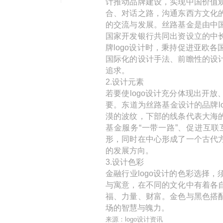
计推动品牌建设，实现中国价值
合、对话之路，沟通东西方文化
的交流与发展。丝路基金是由中
国家开发银行共同出资设立的中
牌logo设计时，秉持促进亚欧
国际化的设计手法、前瞻性的设
追求。
2.设计元素
若要使logo设计充分体现出开
要。东道为丝路基金设计的品牌l
漠的波纹，下部的线条代表大海
基金服务“一带一路”、促进互
形，同时在中心形成了一个古代
的发展方向。
3.设计色彩
金融行业logo设计的色彩选择
与寓意，在不同的文化中有着各
福、力量、财富。金色与黑色搭
场的智慧与魄力。
来源：logo设计资讯