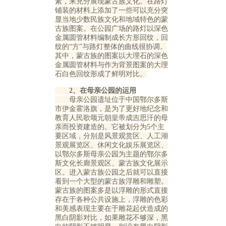
素，来充分展现蒙古族文化。在路灯
铺装的材料上添加了一些可以充分突
显当地少数民族文化和地域特色的蒙
古族图案。在公园广场的路灯以深色
金属圆管材料编制成长方形回纹，回
纹的“方”与路灯整体的曲线很协调。
其中，蒙古族的图案以大理石的深色
金属圆管材料与作为背景图案的大理
石白色回纹形成了鲜明对比。
2、在母亲公园的运用
母亲公园遗址位于中国鄂尔多斯
市伊金霍洛旗，是为了更好地纪念和
教育人民歌颂元朝皇帝成吉思汗的母
亲而投资建造的。它被划分为5个主
要区域，分别是风景观赏区、人工湖
景观展览区、休闲文化娱乐展览区、
以鄂尔多斯母亲公园为主题的鄂尔多
斯文化长廊景观区、蒙古族文化展示
区。进入蒙古族公园之后就可以直接
看到一个大型的蒙古族浮雕和雕塑。
蒙古族的图案多是以浮雕的形式直接
存在于各种公共设施上，浮雕的色彩
和美感表现主要在于雕花起伏造成的
黑白阴影对比，如果雕花不够深，黑