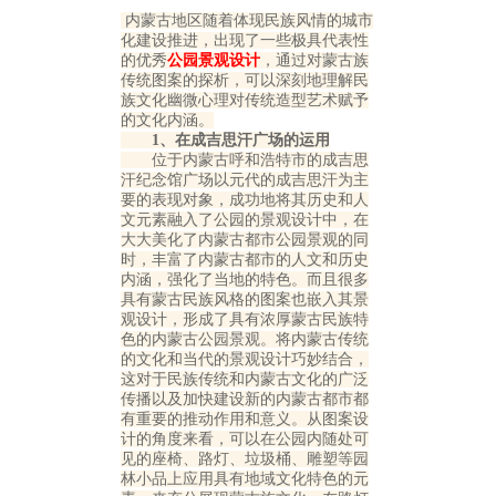
内蒙古地区随着体现民族风情的城市
化建设推进，出现了一些极具代表性
的优秀
公园景观设计
，通过对蒙古族
传统图案的探析，可以深刻地理解民
族文化幽微心理对传统造型艺术赋予
的文化内涵。
1、在成吉思汗广场的运用
位于内蒙古呼和浩特市的成吉思
汗纪念馆广场以元代的成吉思汗为主
要的表现对象，成功地将其历史和人
文元素融入了公园的景观设计中，在
大大美化了内蒙古都市公园景观的同
时，丰富了内蒙古都市的人文和历史
内涵，强化了当地的特色。而且很多
具有蒙古民族风格的图案也嵌入其景
观设计，形成了具有浓厚蒙古民族特
色的内蒙古公园景观。将内蒙古传统
的文化和当代的景观设计巧妙结合，
这对于民族传统和内蒙古文化的广泛
传播以及加快建设新的内蒙古都市都
有重要的推动作用和意义。从图案设
计的角度来看，可以在公园内随处可
见的座椅、路灯、垃圾桶、雕塑等园
林小品上应用具有地域文化特色的元